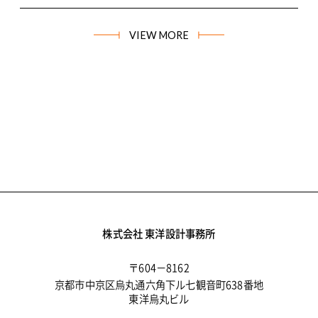
VIEW MORE
株式会社 東洋設計事務所
〒604－8162
京都市中京区烏丸通六角下ル七観音町638番地
東洋烏丸ビル